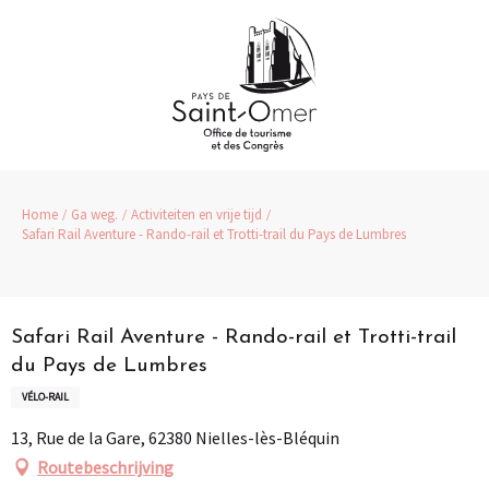
Aller
au
contenu
principal
Home
Ga weg.
Activiteiten en vrije tijd
Safari Rail Aventure - Rando-rail et Trotti-trail du Pays de Lumbres
Pass Loisirs
Safari Rail Aventure - Rando-rail et Trotti-trail
du Pays de Lumbres
VÉLO-RAIL
13, Rue de la Gare, 62380 Nielles-lès-Bléquin
Routebeschrijving