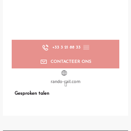
+33 3 21 88 33
▒▒
CONTACTEER ONS
rando-rail.com
Gesproken talen
Gesproken talen