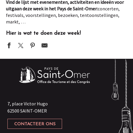
Vind de lijst met evenementen, activiteiten en ideeën voor
uitgaan deze week in het Pays de Saint-Omer:
concerten,
festivals, voorstellingen, bezoeken, tentoonstellingen,
markt, …
Hier is wat te doen deze week!
Quartiers d'été Quartier
ANIMATION | Bars de plein air chez A travers Champs
ANIMATION | "La Tourné d'été" des Hauts-de-France passe aux 
RANDO | Randonnée de 9.5 km ce vendredi à Zudausques
CONCERT | ONE MORE KISS
SOIRÉE | Guinguette éco-friendly de Community Arques
CONTE | Ô Marais à Clairmarais (45min)
7, place Victor Hugo
ANIMATION | VTT d'orientation semi-nocturne
62500 SAINT-OMER
ANIMATIONS | Faubourgs Plage à Saint-Omer
ESCAPADE | Les Mercredis de l'été avec le Département 62
CONTACTEER ONS
EXPOSITION | "Métiers d'antan"