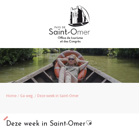
Aller
au
contenu
principal
Home
Ga weg.
Deze week in Saint-Omer
Ajouter aux favor
Deze week in Saint-Omer