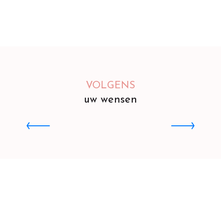
VOLGENS
uw wensen
De paden bewandelen
O