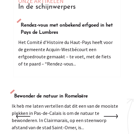
ONZE ARTIKELEN
In de schijnwerpers
Rendez-vous met onbekend erfgoed in het
Pays de Lumbres
Het Comité d’Histoire du Haut-Pays heeft voor
de gemeente Acquin-Westbécourt een
erfgoedroute gemaakt – te voet, met de fiets
of te paard – “Rendez-vous...
Bewonder de natuur in Romelaëre
Ik heb me laten vertellen dat dit een van de mooiste
I
plekken in Pas-de-Calais is om de natuur te
b
bewonderen. In Clairmarais, op een steenworp
d
afstand van de stad Saint-Omer, is...
t