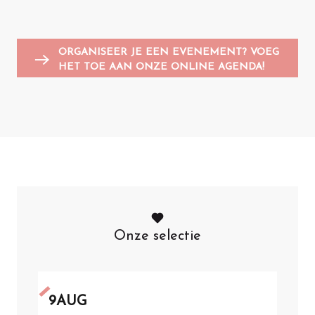
Animatie voor kinderen
Sportevenementen
Vlooienmarkten en garageverkoop
G
A
ORGANISEER JE EEN EVENEMENT? VOEG
HET TOE AAN ONZE ONLINE AGENDA!
Onze selectie
9
AUG
1
JU