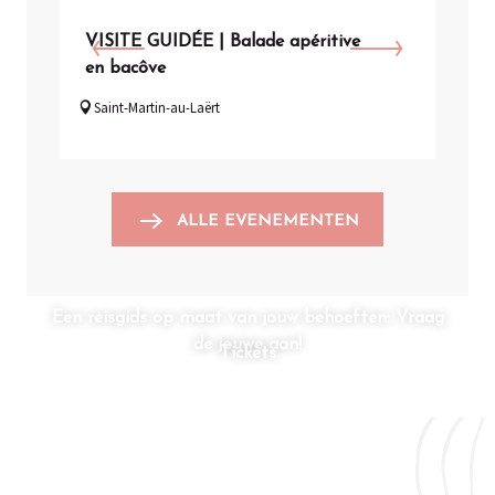
VISITE GUIDÉE | Balade apéritive
VISI
en bacôve
de l
Saint-Martin-au-Laërt
Arq
ALLE EVENEMENTEN
Een reisgids op maat van jouw behoeften: Vraag
de jouwe aan!
Tickets