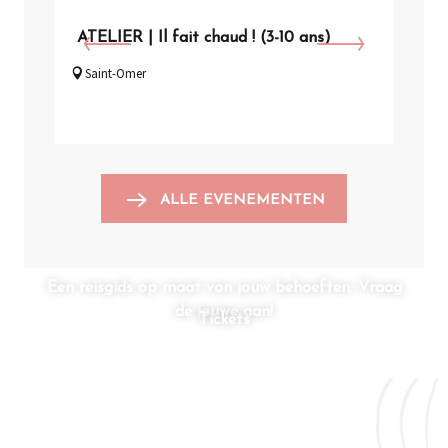
ATELIER | Il fait chaud ! (3-10 ans)
VIS
Saint-Omer
Arq
ALLE EVENEMENTEN
Een reisgids op maat van jouw behoeften: Vraag
de jouwe aan!
Tickets