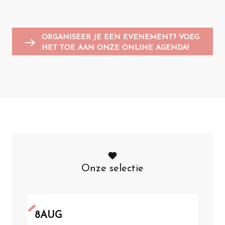
Animatie voor kinderen
Sportevenementen
Vlooienmarkten en garageverkoop
G
A
ORGANISEER JE EEN EVENEMENT? VOEG
HET TOE AAN ONZE ONLINE AGENDA!
Onze selectie
8
AUG
8
A