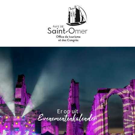
Aller
au
contenu
principal
Er op uit
Evenementenkalender