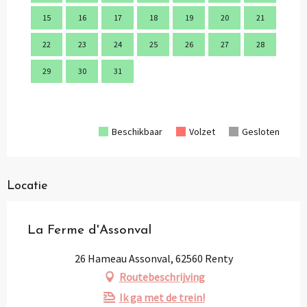
15
16
17
18
19
20
21
9
22
23
24
25
26
27
28
16
29
30
31
23
30
Beschikbaar
Volzet
Gesloten
Locatie
La Ferme d'Assonval
26 Hameau Assonval, 62560 Renty
Routebeschrijving
Ik ga met de trein!