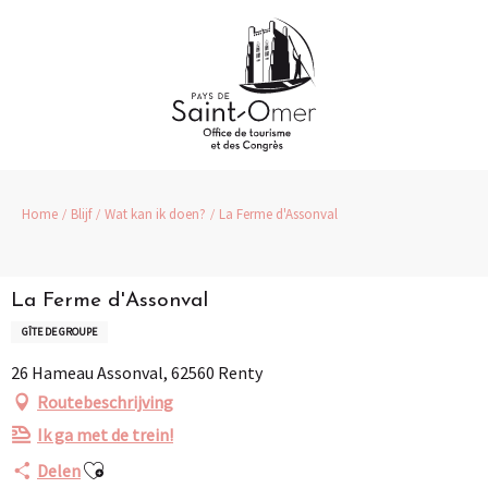
Aller
au
contenu
principal
Home
Blijf
Wat kan ik doen?
La Ferme d'Assonval
La Ferme d'Assonval
GÎTE DE GROUPE
26 Hameau Assonval, 62560 Renty
Routebeschrijving
Ik ga met de trein!
Ajouter aux favoris
Delen