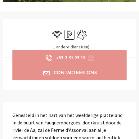
Openingstijden en contactgegevens
Wifi
Parkeerplaats
Dieren toegelaten
+ 1 andere dienst(en)
+33 3 21 95 19
▒▒
CONTACTEER ONS
Beschrijving
Genesteld in het hart van het weelderige platteland 
in de buurt van Fauquembergues, doorkruist door de 
rivier de Aa, zal de Ferme d'Assonval aan al je 
verwachtingen voldoen voor een warm, authentiek 