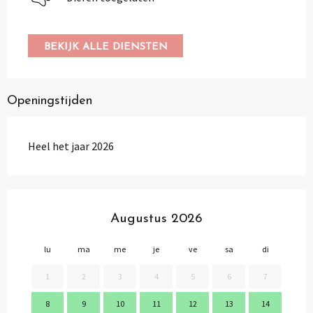
BEKIJK ALLE DIENSTEN
Openingstijden
Heel het jaar 2026
Augustus 2026
lu
ma
me
je
ve
sa
di
lu
1
2
3
4
5
6
7
8
9
10
11
12
13
14
2