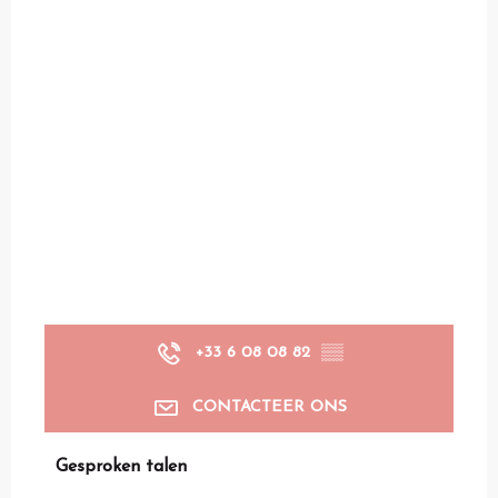
+33 6 08 08 82
▒▒
CONTACTEER ONS
Gesproken talen
Gesproken talen