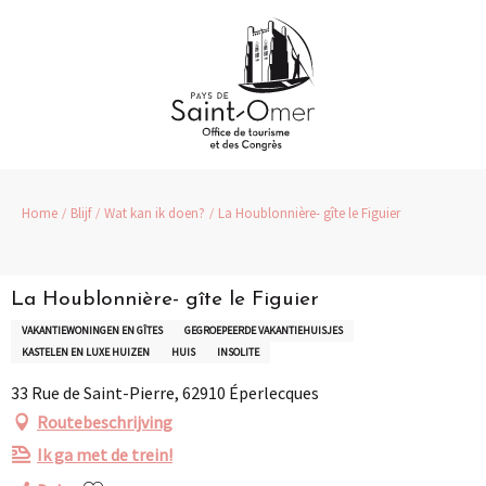
Aller
au
contenu
principal
Home
Blijf
Wat kan ik doen?
La Houblonnière- gîte le Figuier
La Houblonnière- gîte le Figuier
VAKANTIEWONINGEN EN GÎTES
GEGROEPEERDE VAKANTIEHUISJES
KASTELEN EN LUXE HUIZEN
HUIS
INSOLITE
33 Rue de Saint-Pierre, 62910 Éperlecques
Routebeschrijving
Ik ga met de trein!
Ajouter aux favoris