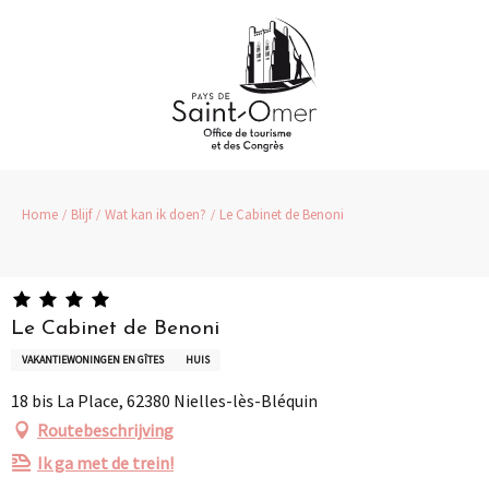
Aller
au
contenu
principal
Home
Blijf
Wat kan ik doen?
Le Cabinet de Benoni
Le Cabinet de Benoni
VAKANTIEWONINGEN EN GÎTES
HUIS
18 bis La Place, 62380 Nielles-lès-Bléquin
Routebeschrijving
Ik ga met de trein!