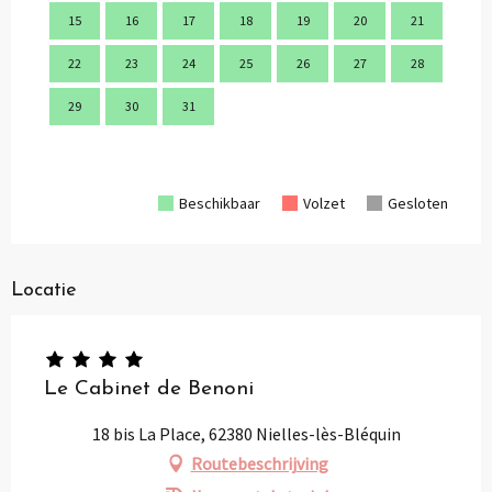
15
16
17
18
19
20
21
9
22
23
24
25
26
27
28
16
29
30
31
23
30
Beschikbaar
Volzet
Gesloten
Locatie
Le Cabinet de Benoni
18 bis La Place, 62380 Nielles-lès-Bléquin
Routebeschrijving