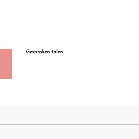
Gesproken talen
Gesproken talen