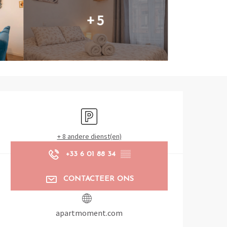
+ 5
Openingstijden en contactg
Parkeerplaats
+ 8 andere dienst(en)
+33 6 01 88 34
▒▒
CONTACTEER ONS
apartmoment.com