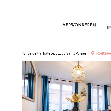
Aller
au
Home
Blijf
Wat kan ik doen?
Le familial
contenu
principal
VERWONDEREN
I
Le familial
VAKANTIEWONINGEN EN GÎTES
APPARTEMENT
43 rue de l'arbalète, 62500 Saint-Omer
Routebes