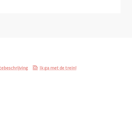
ebeschrijving
Ik ga met de trein!