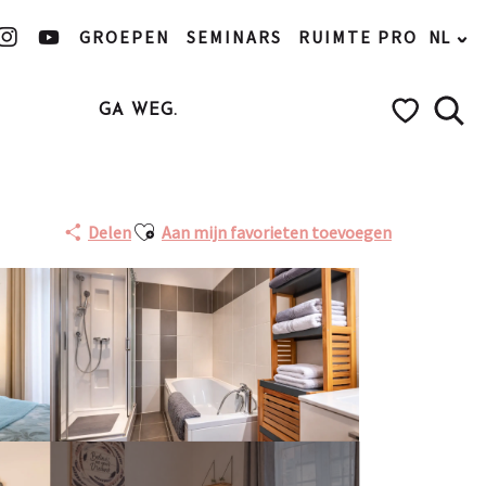
GROEPEN
SEMINARS
RUIMTE PRO
NL
GA WEG.
Zoek
Voir les favo
Partenaire
Ajouter aux favoris
Delen
Aan mijn favorieten toevoegen