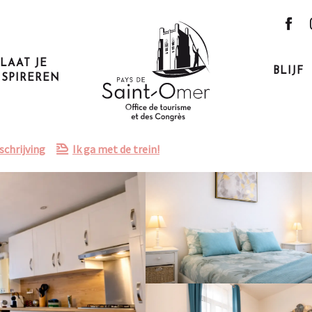
LAAT JE
BLIJF
NSPIREREN
chrijving
Ik ga met de trein!