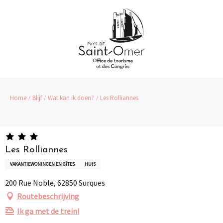
Aller
au
contenu
principal
Home
Blijf
Wat kan ik doen?
Les Rolliannes
Les Rolliannes
VAKANTIEWONINGEN EN GÎTES
HUIS
200 Rue Noble, 62850 Surques
Routebeschrijving
Ik ga met de trein!