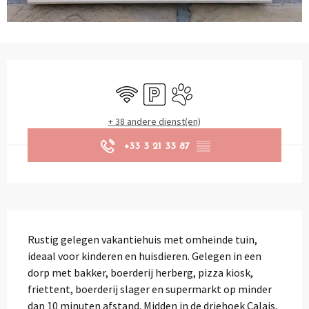
Openingstijden en contactgegevens
Wifi
Parkeerplaats
Dieren toegelaten
+ 38 andere dienst(en)
+33 3 21 33 87
▒▒
Beschrijving
Rustig gelegen vakantiehuis met omheinde tuin, 
ideaal voor kinderen en huisdieren. Gelegen in een 
dorp met bakker, boerderij herberg, pizza kiosk, 
friettent, boerderij slager en supermarkt op minder 
dan 10 minuten afstand. Midden in de driehoek Calais, 