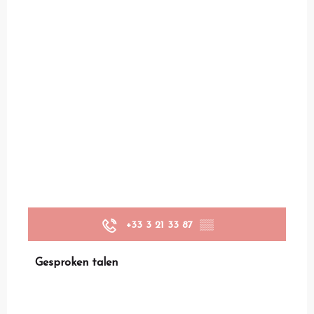
+33 3 21 33 87
▒▒
Gesproken talen
Gesproken talen