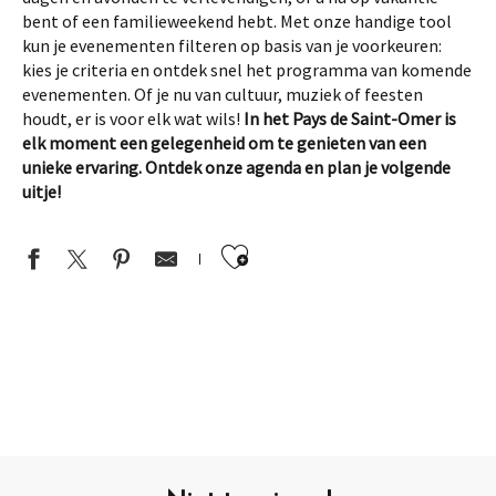
bent of een familieweekend hebt. Met onze handige tool
kun je evenementen filteren op basis van je voorkeuren:
kies je criteria en ontdek snel het programma van komende
evenementen. Of je nu van cultuur, muziek of feesten
houdt, er is voor elk wat wils!
In het Pays de Saint-Omer is
elk moment een gelegenheid om te genieten van een
unieke ervaring. Ontdek onze agenda en plan je volgende
uitje!
Ajouter aux favor
SOIRÉE | Guinguette éco-friendly de Community Arques
ANIMATION | VTT d'orientation semi-nocturne
CONCERT | ONE MORE KISS
Quartiers d'été Quartier
ANIMATION | "La Tourné d'été" des Hauts-de-France passe aux 
ANIMATION | Bars de plein air chez A travers Champs
RANDO | Randonnée de 9.5 km ce vendredi à Zudausques