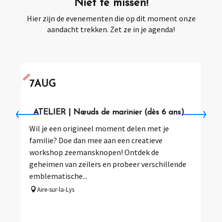
Niet te missen!
CONTE | Ô Marais à Clairmarais (45min)
ANIMATIONS | Faubourgs Plage à Saint-Omer
Hier zijn de evenementen die op dit moment onze
ESCAPADE | Les Mercredis de l'été avec le Département 62
aandacht trekken. Zet ze in je agenda!
EXPOSITION | "Métiers d'antan"
ANIMATION | Press Start
7
AUG
ATELIER | Nœuds de marinier (dès 6 ans)
Wil je een origineel moment delen met je
familie? Doe dan mee aan een creatieve
workshop zeemansknopen! Ontdek de
geheimen van zeilers en probeer verschillende
emblematische...
Aire-sur-la-Lys