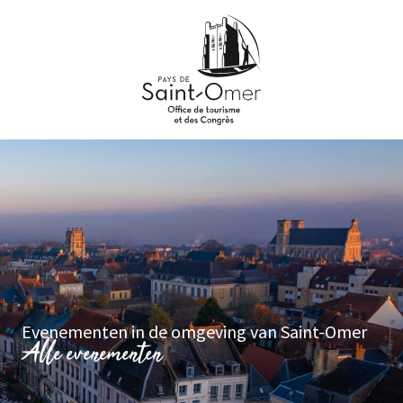
Aller
au
contenu
principal
Evenementen in de omgeving van Saint-Omer
Alle evenementen