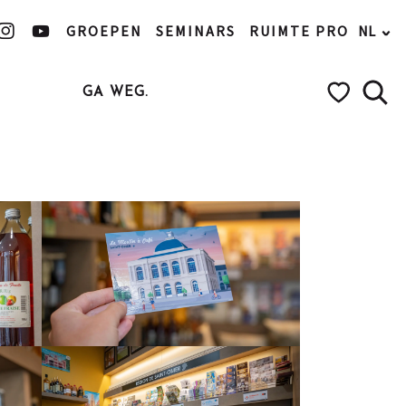
GROEPEN
SEMINARS
RUIMTE PRO
NL
GA WEG.
Zoek
Voir les favo
Partenaire
Pass Loisirs
Ajouter aux favoris
Delen
Aan mijn favorieten toevoegen