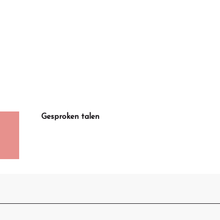
Gesproken talen
Gesproken talen