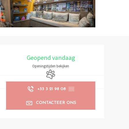
Openingstijden en contactg
Geopend vandaag
Openingstijden bekijken
Dieren toegelaten
+33 3 21 98 08
▒▒
CONTACTEER ONS