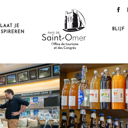
Office de Tourisme
LAAT JE
BLIJF
NSPIREREN
risme
schrijving
Ik ga met de trein!