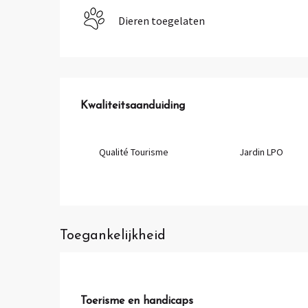
Dieren toegelaten
Dienstverlening
Kwaliteitsaanduiding
Kwaliteitsaanduiding
Qualité Tourisme
Jardin LPO
Toegankelijkheid
Toerisme en handicaps
Toerisme en handicaps