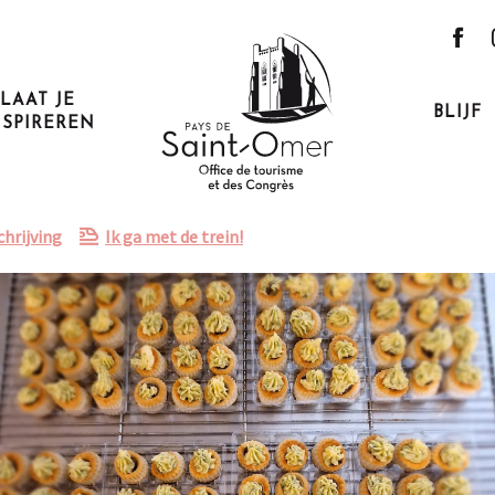
du marais
LAAT JE
BLIJF
NSPIREREN
hrijving
Ik ga met de trein!