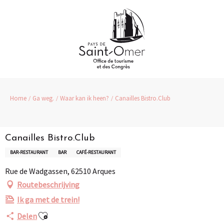
Aller
au
contenu
principal
Home
Ga weg.
Waar kan ik heen?
Canailles Bistro.Club
Canailles Bistro.Club
BAR-RESTAURANT
BAR
CAFÉ-RESTAURANT
Rue de Wadgassen, 62510 Arques
Routebeschrijving
Ik ga met de trein!
Ajouter aux favoris
Delen