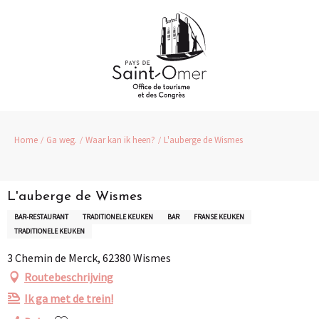
Aller
au
contenu
principal
Home
Ga weg.
Waar kan ik heen?
L'auberge de Wismes
L'auberge de Wismes
BAR-RESTAURANT
TRADITIONELE KEUKEN
BAR
FRANSE KEUKEN
TRADITIONELE KEUKEN
3 Chemin de Merck, 62380 Wismes
Routebeschrijving
Ik ga met de trein!
Ajouter aux favoris