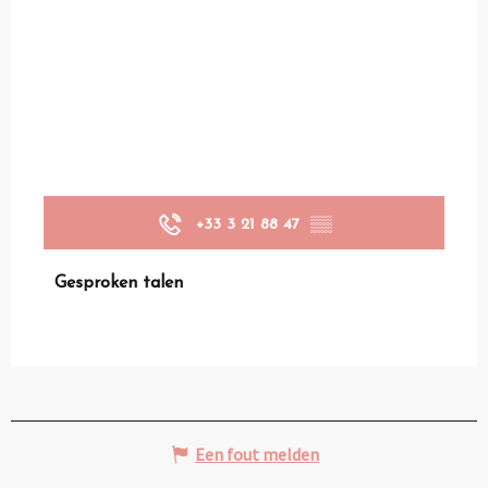
+33 3 21 88 47
▒▒
Gesproken talen
Gesproken talen
Een fout melden