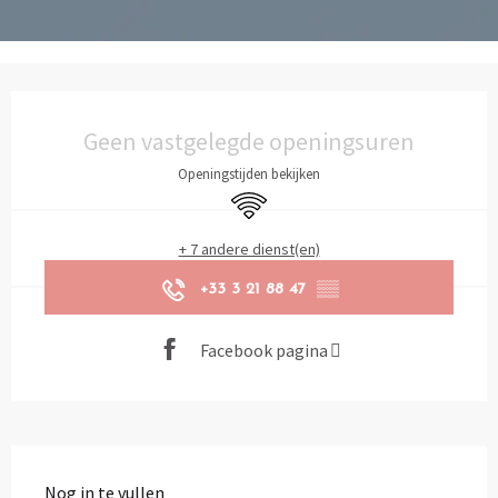
Openingstijden en contactgegevens
Geen vastgelegde openingsuren
Openingstijden bekijken
Wifi
+ 7 andere dienst(en)
+33 3 21 88 47
▒▒
Facebook pagina
Beschrijving
Nog in te vullen