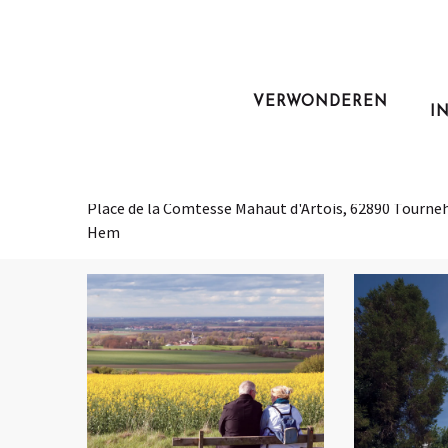
Aller
au
Home
Ga weg.
Wandelingen en trektochten
Le Bois d'Elloo
contenu
principal
VERWONDEREN
I
Le Bois d'Elloo
VOET-
Place de la Comtesse Mahaut d'Artois, 62890 Tourne
Hem