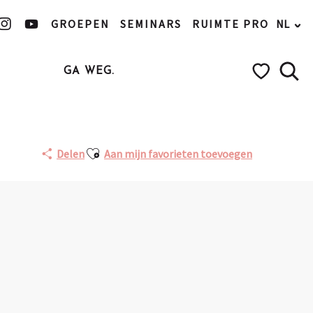
GROEPEN
SEMINARS
RUIMTE PRO
NL
GA WEG.
Zoek
Voir les favo
Ajouter aux favoris
Delen
Aan mijn favorieten toevoegen