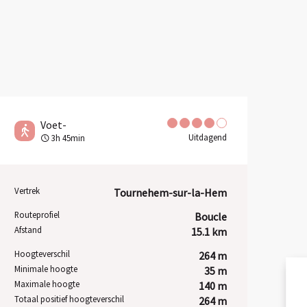
Voet-
Uitdagend
3h 45min
Vertrek
Tournehem-sur-la-Hem
Praktische informatie
Routeprofiel
Boucle
Afstand
15.1 km
Hoogteverschil
264 m
Minimale hoogte
35 m
Maximale hoogte
140 m
Totaal positief hoogteverschil
264 m
UITW