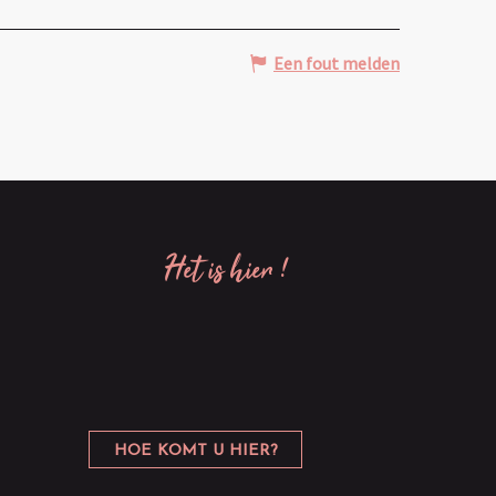
Een fout melden
het is hier !
HOE KOMT U HIER?