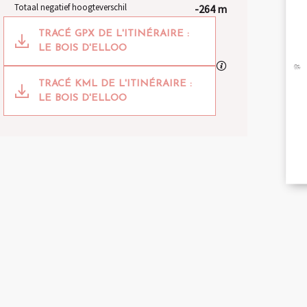
Totaal negatief hoogteverschil
-264 m
Documentatie
TRACÉ GPX DE L'ITINÉRAIRE :
A
LE BOIS D'ELLOO
Met GPX / KML-bes
TRACÉ KML DE L'ITINÉRAIRE :
LE BOIS D'ELLOO
BR
EN 
264 m de Hoogteverschil
Hoogteverschil
TI