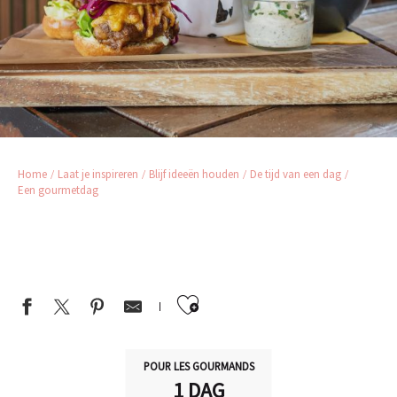
Home
Laat je inspireren
Blijf ideeën houden
De tijd van een dag
Een gourmetdag
Ajouter aux favor
POUR LES GOURMANDS
1 DAG