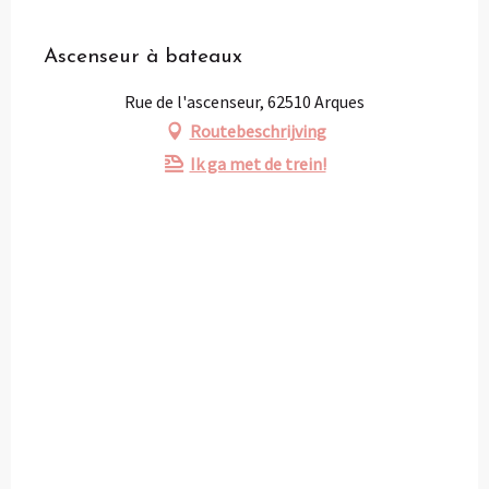
Partenaire
Pass Loisirs
Ascenseur à bateaux
Rue de l'ascenseur, 62510 Arques
Routebeschrijving
Ik ga met de trein!