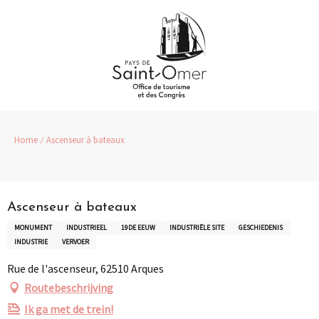
Aller
au
contenu
principal
Home
Ascenseur à bateaux
Partenaire
Pass Loisirs
Ascenseur à bateaux
MONUMENT
INDUSTRIEEL
19DE EEUW
INDUSTRIËLE SITE
GESCHIEDENIS
INDUSTRIE
VERVOER
Rue de l'ascenseur, 62510 Arques
Routebeschrijving
Ik ga met de trein!