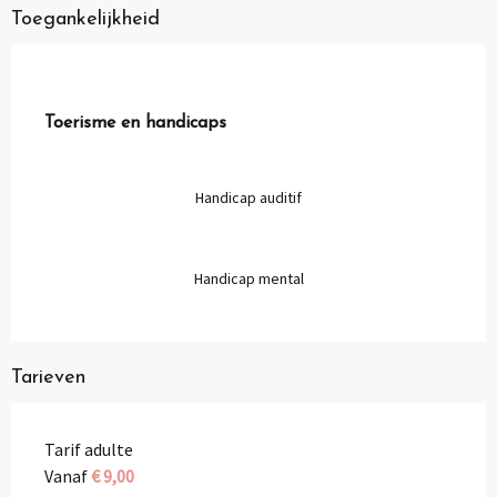
Toegankelijkheid
Toerisme en handicaps
Toerisme en handicaps
Handicap auditif
Handicap mental
Tarieven
Tarif adulte
Vanaf
€ 9,00