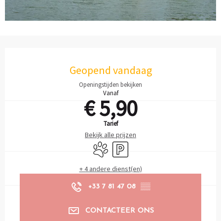
Openingstijden en contactgegevens
Geopend vandaag
Openingstijden bekijken
Vanaf
€ 5,90
Tarief
Bekijk alle prijzen
Dieren toegelaten
Parkeerplaats
+ 4 andere dienst(en)
+33 7 81 47 08
▒▒
CONTACTEER ONS