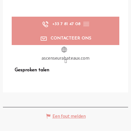
+33 7 81 47 08
▒▒
CONTACTEER ONS
ascenseurabateaux.com
Gesproken talen
Gesproken talen
Een fout melden