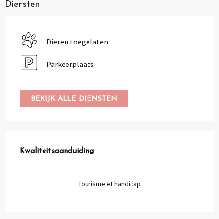
Diensten
Dieren toegelaten
Parkeerplaats
BEKIJK ALLE DIENSTEN
Dienstverlening
Kwaliteitsaanduiding
Kwaliteitsaanduiding
Tourisme et handicap