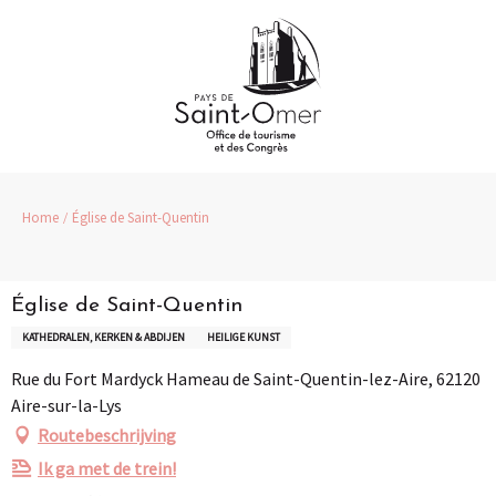
Aller
au
contenu
principal
Home
Église de Saint-Quentin
Église de Saint-Quentin
KATHEDRALEN, KERKEN & ABDIJEN
HEILIGE KUNST
Rue du Fort Mardyck Hameau de Saint-Quentin-lez-Aire, 62120
Aire-sur-la-Lys
Routebeschrijving
Ik ga met de trein!