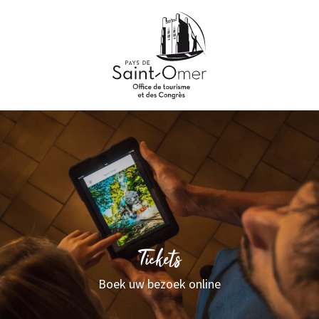
Aller
au
contenu
principal
Tickets
Boek uw bezoek online