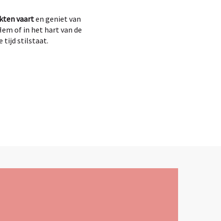
akten vaart
en geniet van
Hem of in het hart van de
ijd stilstaat.
x favoris