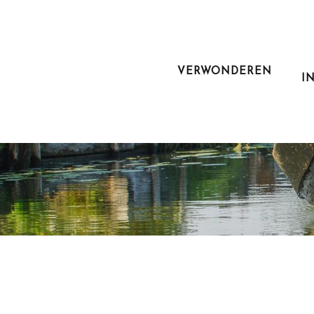
Aller
au
contenu
principal
VERWONDEREN
I
Maak ee