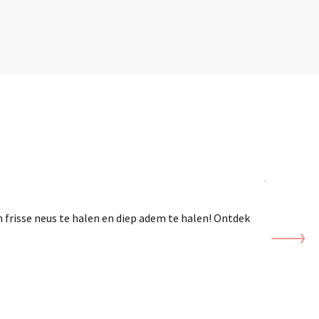
Op s
 frisse neus te halen en diep adem te halen! Ontdek
Ga met j
aanwijzi
LEE