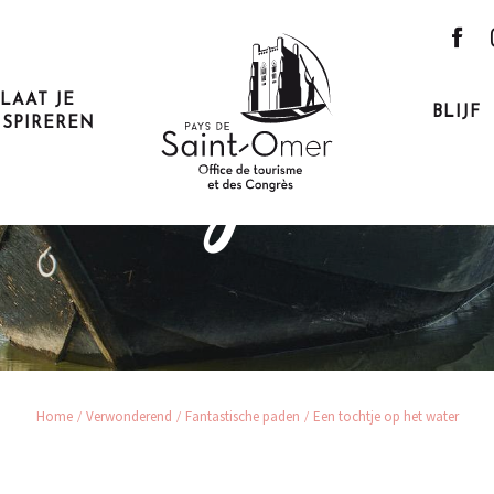
LAAT JE
BLIJF
NSPIREREN
n tochtje over h
Home
Verwonderend
Fantastische paden
Een tochtje op het water