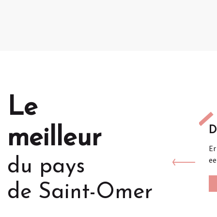
Le
D
meilleur
Er
ee
du pays
de Saint-Omer