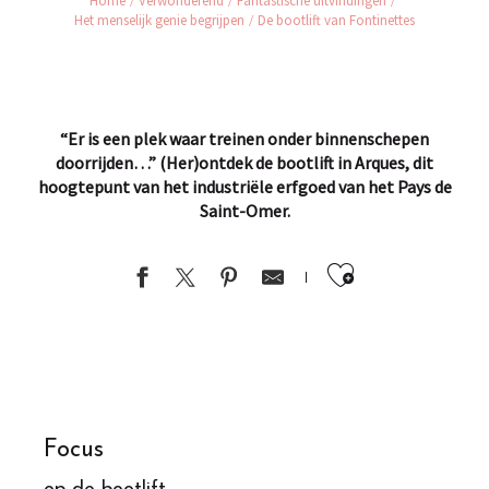
Home
Verwonderend
Fantastische uitvindingen
Het menselijk genie begrijpen
De bootlift van Fontinettes
“Er is een plek waar treinen onder binnenschepen
doorrijden…”
(Her)ontdek de bootlift in Arques, dit
hoogtepunt van het industriële erfgoed van het Pays de
Saint-Omer.
Ajouter au
Focus