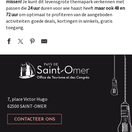
missen!
Je kunt dit levensgrote themapark verkennen met
passen die
24 uur
duren voor wie haast heeft
maar ook 48 en
72 uur
om optimaal te profiteren van de aangeboden
activiteiten: goede deals, kortingen in winkels, gratis
toegang.
Ascenseur à bateaux
Villa Marguerite
Le Ristandèl
Le Passage Merveilleux
La Maison du Marais
Boutique de la Maison du Marais
Port de Plaisance d'Aire-sur-la-Lys
7, place Victor Hugo
La Baguernette
62500 SAINT-OMER
Les Faiseurs de Bateaux
Ô Marais by ISNOR
CONTACTEER ONS
Dennlys Parc
Hôtel L'Industrie